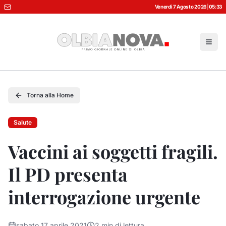
Venerdì 7 Agosto 2026
|
05:33
Torna alla Home
Salute
Vaccini ai soggetti fragili.
Il PD presenta
interrogazione urgente
sabato 17 aprile 2021
2
min di lettura