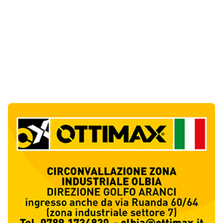
Ultime Notizie
10
articol
i
Punti di svista: in via Fiume, un anno senza
auto per vietare il nascondino ai delinquenti
1
Editoriali
Abusivi sulle spiagge tra Olbia e Arzachena:
sequestrati lettini, ombrelloni e dehors
2
Cronaca
Luogosanto, tre giorni tra vini e tradizioni
intorno al Palio della stella
3