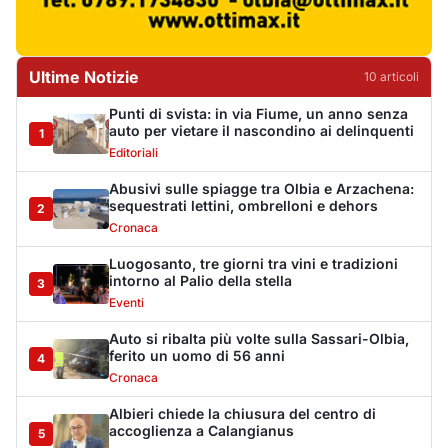
Eventi
Auto si ribalta più volte sulla Sassari-Olbia,
ferito un uomo di 56 anni
4
Cronaca
Albieri chiede la chiusura del centro di
accoglienza a Calangianus
5
Politica
Poliziotto fuori servizio soccorre sei feriti
vicino a Olbia
6
Cronaca
Katy Perry accende il Gala Night del Cala di
Volpe
7
Eventi
Volotea rafforza la base di Olbia: più voli in
inverno
8
Trasporti
Lettini e ombrelloni abusivi, sanzioni per
oltre 28mila euro
9