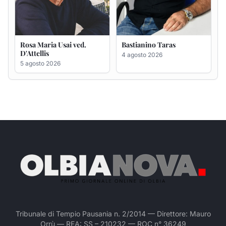
Tribunale di Tempio Pausania n. 2/2014 — Direttore: Mauro
Orrù — REA: SS – 210232 — ROC n° 36249