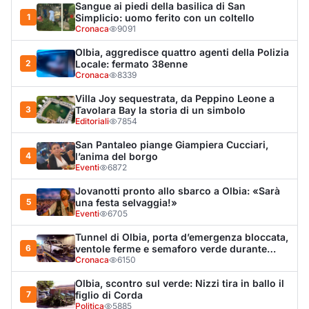
Eventi
6705
Tunnel di Olbia, porta d’emergenza bloccata,
6
ventole ferme e semaforo verde durante
l’incendio dell'auto
Cronaca
6150
Olbia, scontro sul verde: Nizzi tira in ballo il
7
figlio di Corda
Politica
5885
Olbia, il Nero inaugura gli attracchi D-Marin
8
al Molo Brin
Turismo
4266
Olbia, auto finisce fuori strada: una donna in
9
ospedale
Cronaca
3956
Van fuori controllo finisce oltre le protezioni
10
stradali
Cronaca
3304