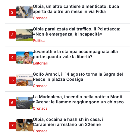
Olbia, un altro cantiere dimenticato: buca
aperta da oltre un mese in via Fidia
2
Cronaca
Olbia paralizzata dal traffico, il Pd attacca:
«Non è emergenza, è incapacità»
3
Politica
Jovanotti e la stampa accompagnata alla
porta: quanto vale la libertà?
4
Editoriali
Golfo Aranci, il 14 agosto torna la Sagra del
Pesce in piazza Cossiga
5
Cronaca
La Maddalena, incendio nella notte a Monti
d’Arena: le fiamme raggiungono un chiosco
6
Cronaca
Olbia, cocaina e hashish in casa: i
Carabinieri arrestano un 22enne
7
Cronaca