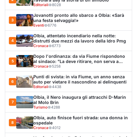
Tavolara Bay la storia di un simbolo
Editoriali
8028
Jovanotti pronto allo sbarco a Olbia: «Sarà
3
una festa selvaggia!»
Eventi
6776
Olbia, attentato incendiario nella notte:
4
distrutti due mezzi da lavoro della Idro Pmg
Cronaca
6773
Dopo l'ordinanza: da via Fiume rispondono
5
al sindaco: "La deve ritirare, non serva a
nulla"
Cronaca
5258
Punti di svista: in via Fiume, un anno senza
6
auto per vietare il nascondino ai delinquenti
Editoriali
4438
Olbia, il Nero inaugura gli attracchi D-Marin
7
al Molo Brin
Turismo
4288
Olbia, auto finisce fuori strada: una donna in
8
ospedale
Cronaca
4012