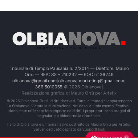
Tribunale di Tempio Pausania n. 2/2014 — Direttore: Mauro
Orrù — REA: SS – 210232 — ROC n° 36249
olbianova@gmail.com
|
olbianova.marketing@gmail.com
|
366 5010055
|
©
2026
Olbianova
|
Realizzazione grafica di Mauro Orrù per Artefix
©
2026
Olbianova. Tutti i diritti riservati. Tutte le immagini appartengono
a Olbianova, vietata la duplicazione. Nel caso, a titolo esemplificativo,
siano state utilizzate foto coperte da diritti, i proprietari sono pregati di
segnalarle e chiederne la rimozione.
Il sito di Olbianova è un tema nativo costruito da Mauro Orrù per Artefix.
Server dedicato ospitato da
SupportHost
.