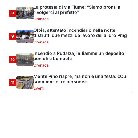
La protesta di via Fiume: "Siamo pronti a
rivolgerci al prefetto"
8
Cronaca
Olbia, attentato incendiario nella notte:
distrutti due mezzi da lavoro della Idro Pmg
9
Cronaca
Incendio a Rudalza, in fiamme un deposito
con oli e bombole
10
Cronaca
Monte Pino riapre, ma non è una festa: «Qui
sono morte tre persone»
11
Eventi