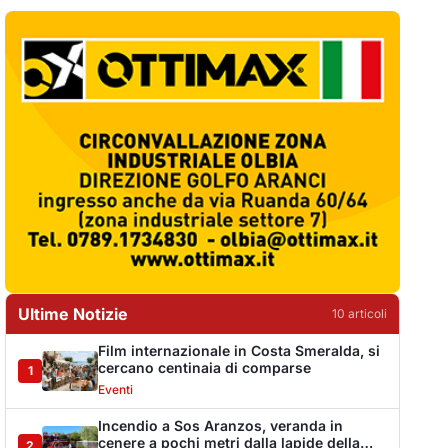
Ultime Notizie
10
articol
i
Film internazionale in Costa Smeralda, si
cercano centinaia di comparse
1
Eventi
Incendio a Sos Aranzos, veranda in
cenere a pochi metri dalla lapide della
2