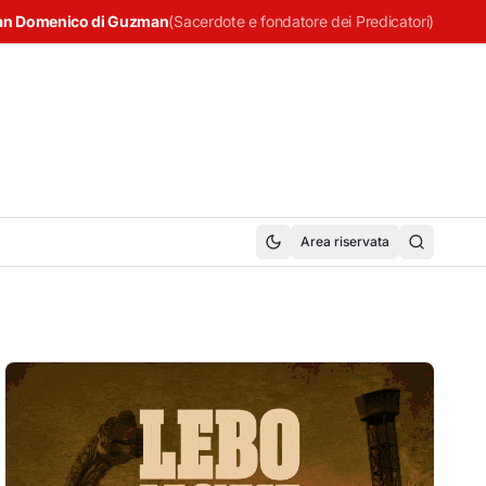
an Domenico di Guzman
(
Sacerdote e fondatore dei Predicatori
)
Area riservata