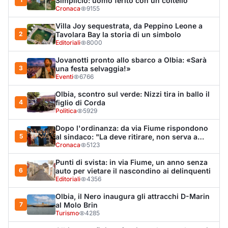
Punti di svista: in via Fiume, un anno senza
6
auto per vietare il nascondino ai delinquenti
Editoriali
4356
Olbia, il Nero inaugura gli attracchi D-Marin
7
al Molo Brin
Turismo
4285
Olbia, auto finisce fuori strada: una donna in
8
ospedale
Cronaca
4004
Olbia, attentato incendiario nella notte:
9
distrutti due mezzi da lavoro della Idro Pmg
Cronaca
3438
Van fuori controllo finisce oltre le protezioni
10
stradali
Cronaca
3340