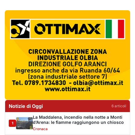
Notizie di Oggi
6
articol
i
La Maddalena, incendio nella notte a Monti
d’Arena: le fiamme raggiungono un chiosco
1
Cronaca
Olbia, cocaina e hashish in casa: i
Carabinieri arrestano un 22enne
2
Cronaca
La protesta di via Fiume: "Siamo pronti a
rivolgerci al prefetto"
3
Cronaca
Olbia, attentato incendiario nella notte:
distrutti due mezzi da lavoro della Idro Pmg
4
Cronaca
Incendio a Rudalza, in fiamme un deposito
con oli e bombole
5
Cronaca