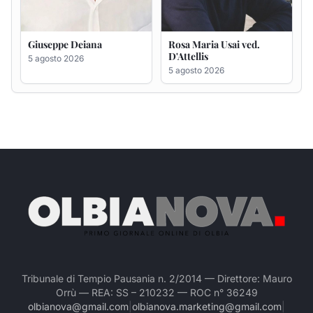
Tribunale di Tempio Pausania n. 2/2014 — Direttore: Mauro
Orrù — REA: SS – 210232 — ROC n° 36249
olbianova@gmail.com
|
olbianova.marketing@gmail.com
|