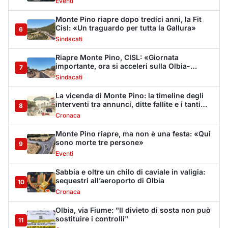
Eventi
Sabbia e oltre un chilo di caviale in valigia:
sequestri all’aeroporto di Olbia
10
Cronaca
Olbia, via Fiume: "Il divieto di sosta non può
sostituire i controlli"
11
Cronaca
Dopo l'ordinanza: da via Fiume rispondono
al sindaco: "La deve ritirare, non serva a
12
nulla"
Cronaca
Punti di svista: in via Fiume, un anno senza
auto per vietare il nascondino ai delinquenti
13
Editoriali