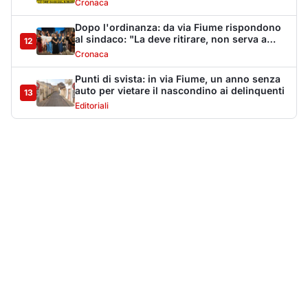
Più lette della settimana
10
articoli
Sangue ai piedi della basilica di San
1
Simplicio: uomo ferito con un coltello
Cronaca
9132