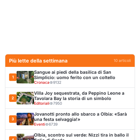
Villa Joy sequestrata, da Peppino Leone a
2
Tavolara Bay la storia di un simbolo
Editoriali
7950
Jovanotti pronto allo sbarco a Olbia: «Sarà
3
una festa selvaggia!»
Eventi
6739
Olbia, scontro sul verde: Nizzi tira in ballo il
4
figlio di Corda
Politica
5913
Dopo l'ordinanza: da via Fiume rispondono
5
al sindaco: "La deve ritirare, non serva a
nulla"
Cronaca
4587
Olbia, il Nero inaugura gli attracchi D-Marin
6
al Molo Brin
Turismo
4278
Punti di svista: in via Fiume, un anno senza
7
auto per vietare il nascondino ai delinquenti
Editoriali
4208
Olbia, auto finisce fuori strada: una donna in
8
ospedale
Cronaca
3985