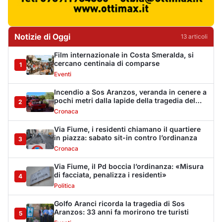
Cronaca
Via Fiume, il Pd boccia l’ordinanza: «Misura
di facciata, penalizza i residenti»
4
Politica
Golfo Aranci ricorda la tragedia di Sos
Aranzos: 33 anni fa morirono tre turisti
5
Eventi
Monte Pino riapre dopo tredici anni, la Fit
Cisl: «Un traguardo per tutta la Gallura»
6
Sindacati
Riapre Monte Pino, CISL: «Giornata
importante, ora si acceleri sulla Olbia-
7
Arzachena-Palau»
Sindacati
La vicenda di Monte Pino: la timeline degli
interventi tra annunci, ditte fallite e i tanti
8
stop
Cronaca
Monte Pino riapre, ma non è una festa: «Qui
sono morte tre persone»
9