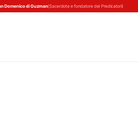
an Domenico di Guzman
(
Sacerdote e fondatore dei Predicatori
)