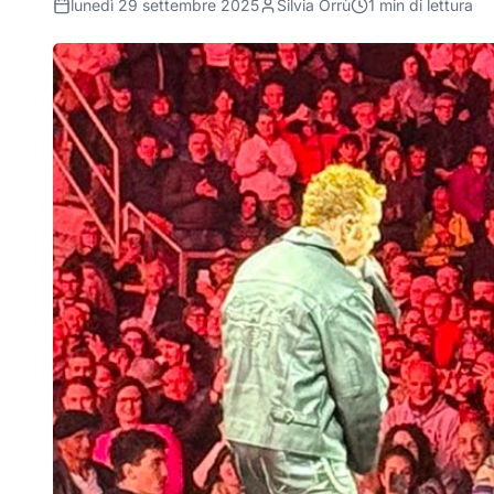
lunedì 29 settembre 2025
Silvia Orrù
1
min di lettura