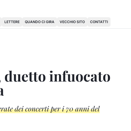
LETTERE
QUANDO CI GIRA
VECCHIO SITO
CONTATTI
 duetto infuocato
a
rate dei concerti per i 70 anni del