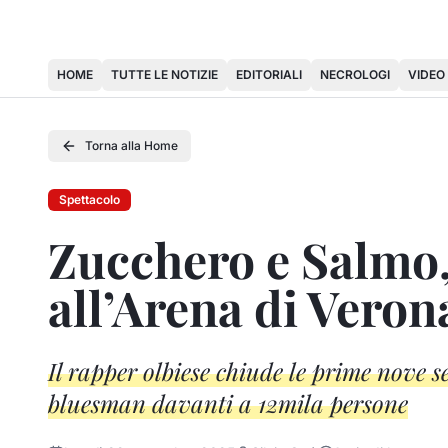
HOME
TUTTE LE NOTIZIE
EDITORIALI
NECROLOGI
VIDEO
Torna alla Home
Spettacolo
Zucchero e Salmo,
all’Arena di Veron
Il rapper olbiese chiude le prime nove se
bluesman davanti a 12mila persone