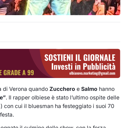
ena di Verona quando
Zucchero
e
Salmo
hanno
e”
. Il rapper olbiese è stato l’ultimo ospite delle
) con cui il bluesman ha festeggiato i suoi 70
festa.
 segnato il culmine dello show, con la forza