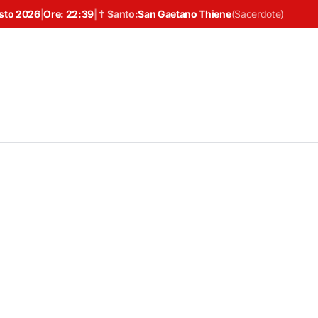
sto 2026
|
Ore:
22:39
|
✝ Santo:
San Gaetano Thiene
(
Sacerdote
)