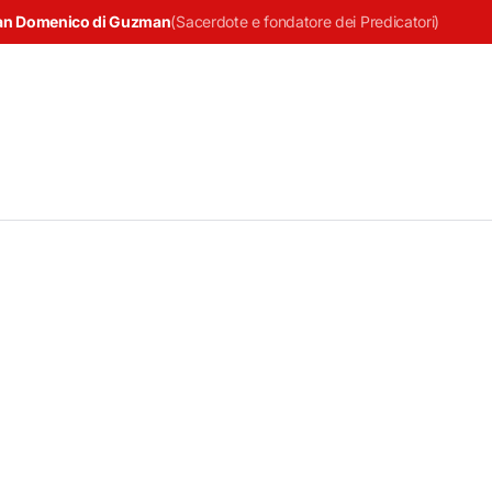
an Domenico di Guzman
(
Sacerdote e fondatore dei Predicatori
)