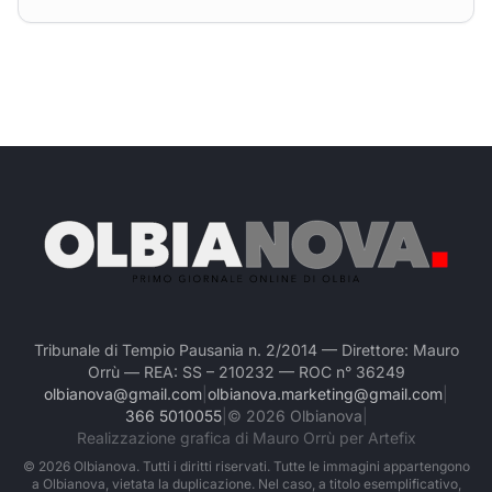
Tribunale di Tempio Pausania n. 2/2014 — Direttore: Mauro
Orrù — REA: SS – 210232 — ROC n° 36249
olbianova@gmail.com
|
olbianova.marketing@gmail.com
|
366 5010055
|
©
2026
Olbianova
|
Realizzazione grafica di Mauro Orrù per Artefix
©
2026
Olbianova. Tutti i diritti riservati. Tutte le immagini appartengono
a Olbianova, vietata la duplicazione. Nel caso, a titolo esemplificativo,