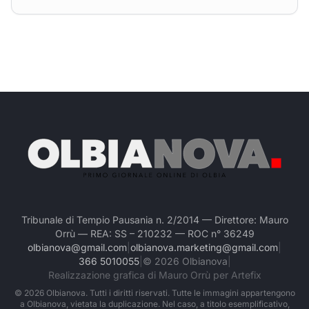
Tribunale di Tempio Pausania n. 2/2014 — Direttore: Mauro
Orrù — REA: SS – 210232 — ROC n° 36249
olbianova@gmail.com
|
olbianova.marketing@gmail.com
|
366 5010055
|
©
2026
Olbianova
|
Realizzazione grafica di Mauro Orrù per Artefix
©
2026
Olbianova. Tutti i diritti riservati. Tutte le immagini appartengono
a Olbianova, vietata la duplicazione. Nel caso, a titolo esemplificativo,