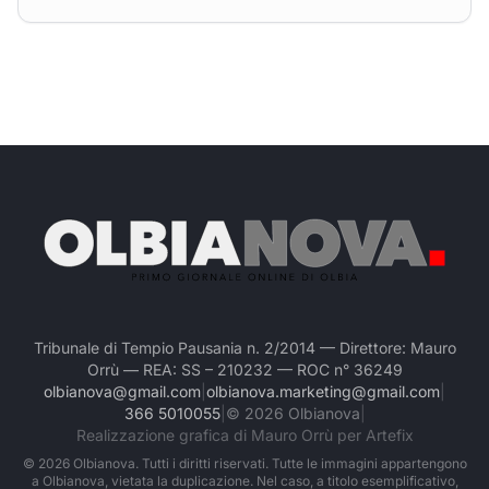
Tribunale di Tempio Pausania n. 2/2014 — Direttore: Mauro
Orrù — REA: SS – 210232 — ROC n° 36249
olbianova@gmail.com
|
olbianova.marketing@gmail.com
|
366 5010055
|
©
2026
Olbianova
|
Realizzazione grafica di Mauro Orrù per Artefix
©
2026
Olbianova. Tutti i diritti riservati. Tutte le immagini appartengono
a Olbianova, vietata la duplicazione. Nel caso, a titolo esemplificativo,