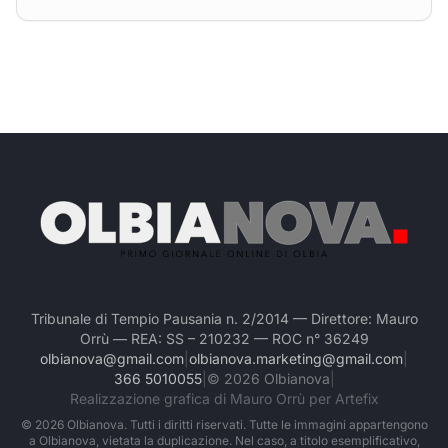
Tribunale di Tempio Pausania n. 2/2014 — Direttore: Mauro
Orrù — REA: SS – 210232 — ROC n° 36249
olbianova@gmail.com
|
olbianova.marketing@gmail.com
|
366 5010055
|
©
2026
Olbianova
|
Realizzazione grafica di Mauro Orrù per Artefix
©
2026
Olbianova. Tutti i diritti riservati. Tutte le immagini appartengono
a Olbianova, vietata la duplicazione. Nel caso, a titolo esemplificativo,