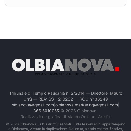
Tribunale di Tempio Pausania n. 2/2014 — Direttore: Mauro
Orrù — REA: SS – 210232 — ROC n° 36249
olbianova@gmail.com
|
olbianova.marketing@gmail.com
|
366 5010055
|
©
2026
Olbianova
|
Realizzazione grafica di Mauro Orrù per Artefix
©
2026
Olbianova. Tutti i diritti riservati. Tutte le immagini appartengono
a Olbianova, vietata la duplicazione. Nel caso, a titolo esemplificativo,