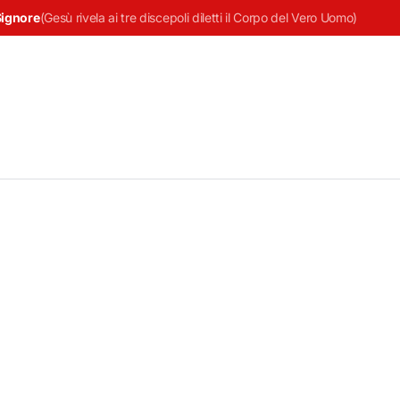
Signore
(
Gesù rivela ai tre discepoli diletti il Corpo del Vero Uomo
)