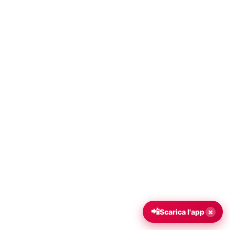
📲
×
Scarica l'app