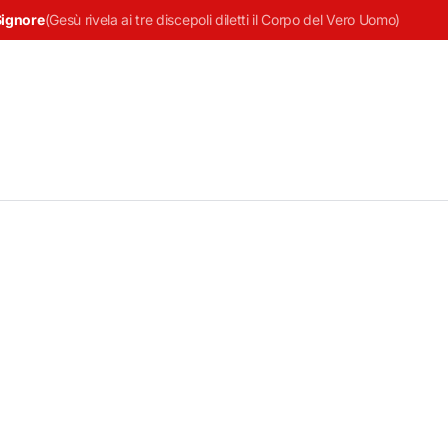
Signore
(
Gesù rivela ai tre discepoli diletti il Corpo del Vero Uomo
)