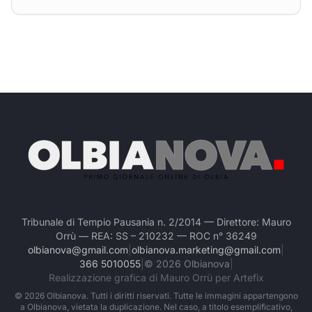
Tribunale di Tempio Pausania n. 2/2014 — Direttore: Mauro
Orrù — REA: SS – 210232 — ROC n° 36249
olbianova@gmail.com
|
olbianova.marketing@gmail.com
|
366 5010055
|
©
2026
Olbianova
|
Realizzazione grafica di Mauro Orrù per Artefix
©
2026
Olbianova. Tutti i diritti riservati. Tutte le immagini appartengono
a Olbianova, vietata la duplicazione. Nel caso, a titolo esemplificativo,