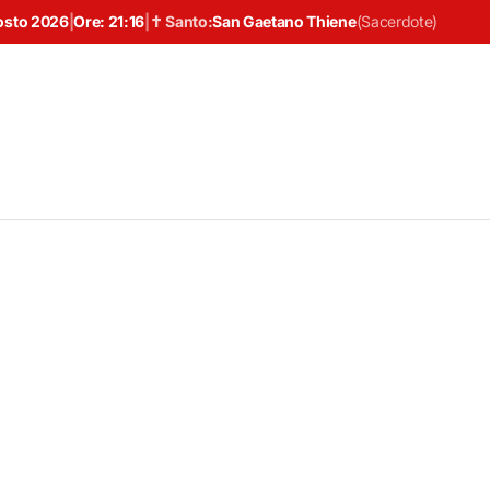
osto 2026
|
Ore:
21:16
|
✝ Santo:
San Gaetano Thiene
(
Sacerdote
)