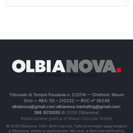
Tribunale di Tempio Pausania n. 2/2014 — Direttore: Mauro
Orrù — REA: SS – 210232 — ROC n° 36249
olbianova@gmail.com
|
olbianova.marketing@gmail.com
|
366 5010055
|
©
2026
Olbianova
|
Realizzazione grafica di Mauro Orrù per Artefix
©
2026
Olbianova. Tutti i diritti riservati. Tutte le immagini appartengono
a Olbianova, vietata la duplicazione. Nel caso, a titolo esemplificativo,