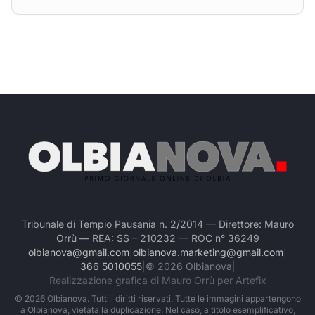
Tribunale di Tempio Pausania n. 2/2014 — Direttore: Mauro
Orrù — REA: SS – 210232 — ROC n° 36249
olbianova@gmail.com
|
olbianova.marketing@gmail.com
|
366 5010055
|
©
2026
Olbianova
|
Realizzazione grafica di Mauro Orrù per Artefix
©
2026
Olbianova. Tutti i diritti riservati. Tutte le immagini appartengono
a Olbianova, vietata la duplicazione. Nel caso, a titolo esemplificativo,