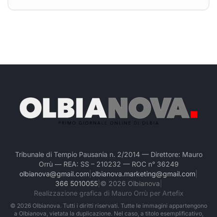
Tribunale di Tempio Pausania n. 2/2014 — Direttore: Mauro
Orrù — REA: SS – 210232 — ROC n° 36249
olbianova@gmail.com
|
olbianova.marketing@gmail.com
|
366 5010055
|
©
2026
Olbianova
|
Realizzazione grafica di Mauro Orrù per Artefix
©
2026
Olbianova. Tutti i diritti riservati. Tutte le immagini appartengono
a Olbianova, vietata la duplicazione. Nel caso, a titolo esemplificativo,