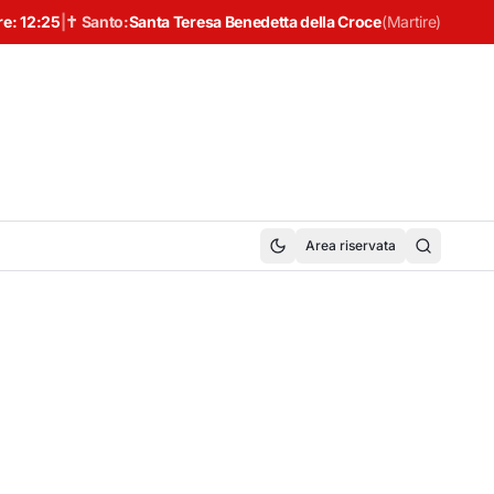
re:
12:25
|
✝ Santo:
Santa Teresa Benedetta della Croce
(
Martire
)
Area riservata