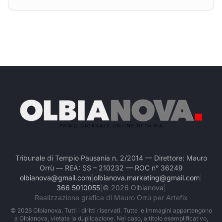
Tribunale di Tempio Pausania n. 2/2014 — Direttore: Mauro
Orrù — REA: SS – 210232 — ROC n° 36249
olbianova@gmail.com
|
olbianova.marketing@gmail.com
|
366 5010055
|
©
2026
Olbianova
|
Realizzazione grafica di Mauro Orrù per Artefix
©
2026
Olbianova. Tutti i diritti riservati. Tutte le immagini appartengono
a Olbianova, vietata la duplicazione. Nel caso, a titolo esemplificativo,