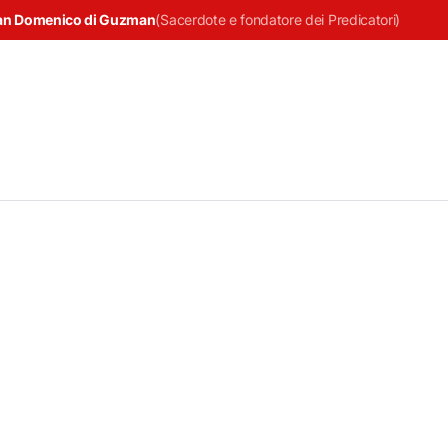
an Domenico di Guzman
(
Sacerdote e fondatore dei Predicatori
)