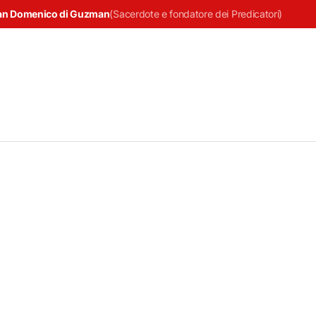
an Domenico di Guzman
(
Sacerdote e fondatore dei Predicatori
)