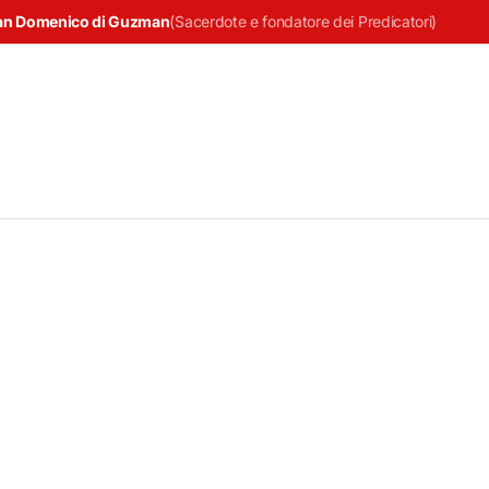
an Domenico di Guzman
(
Sacerdote e fondatore dei Predicatori
)