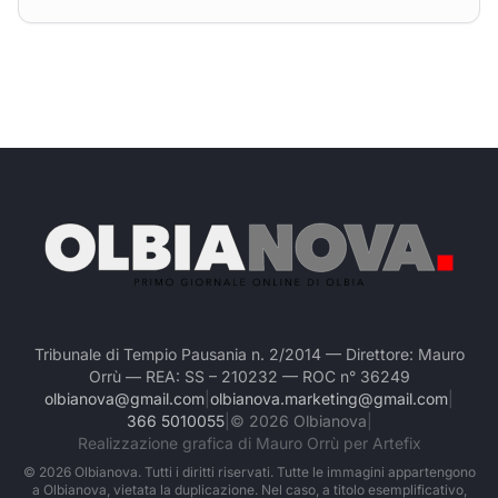
Tribunale di Tempio Pausania n. 2/2014 — Direttore: Mauro
Orrù — REA: SS – 210232 — ROC n° 36249
olbianova@gmail.com
|
olbianova.marketing@gmail.com
|
366 5010055
|
©
2026
Olbianova
|
Realizzazione grafica di Mauro Orrù per Artefix
©
2026
Olbianova. Tutti i diritti riservati. Tutte le immagini appartengono
a Olbianova, vietata la duplicazione. Nel caso, a titolo esemplificativo,