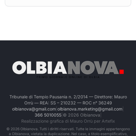
Tribunale di Tempio Pausania n. 2/2014 — Direttore: Mauro
Orrù — REA: SS – 210232 — ROC n° 36249
olbianova@gmail.com
|
olbianova.marketing@gmail.com
|
366 5010055
|
©
2026
Olbianova
|
Realizzazione grafica di Mauro Orrù per Artefix
©
2026
Olbianova. Tutti i diritti riservati. Tutte le immagini appartengono
a Olbianova, vietata la duplicazione. Nel caso, a titolo esemplificativo,