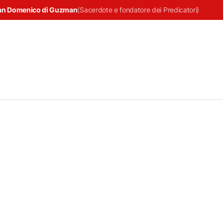
an Domenico di Guzman
(
Sacerdote e fondatore dei Predicatori
)