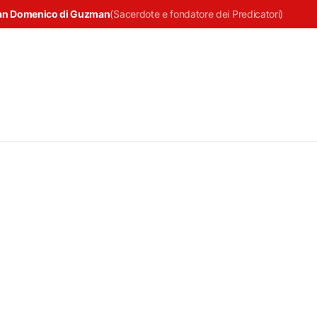
an Domenico di Guzman
(
Sacerdote e fondatore dei Predicatori
)