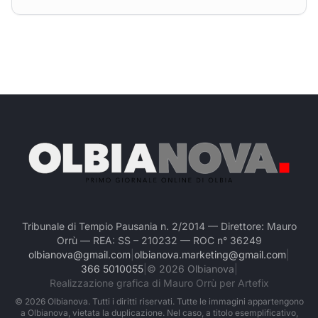
Tribunale di Tempio Pausania n. 2/2014 — Direttore: Mauro
Orrù — REA: SS – 210232 — ROC n° 36249
olbianova@gmail.com
|
olbianova.marketing@gmail.com
|
366 5010055
|
©
2026
Olbianova
|
Realizzazione grafica di Mauro Orrù per Artefix
©
2026
Olbianova. Tutti i diritti riservati. Tutte le immagini appartengono
a Olbianova, vietata la duplicazione. Nel caso, a titolo esemplificativo,