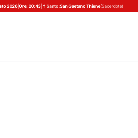
sto 2026
|
Ore:
20:43
|
✝ Santo:
San Gaetano Thiene
(
Sacerdote
)