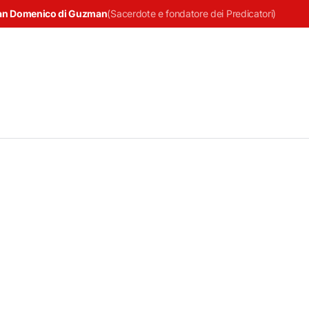
an Domenico di Guzman
(
Sacerdote e fondatore dei Predicatori
)