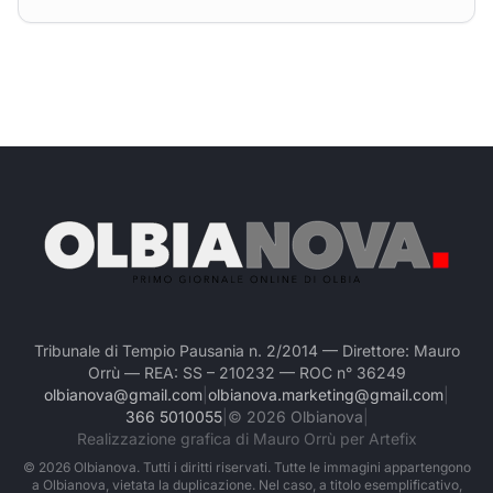
Tribunale di Tempio Pausania n. 2/2014 — Direttore: Mauro
Orrù — REA: SS – 210232 — ROC n° 36249
olbianova@gmail.com
|
olbianova.marketing@gmail.com
|
366 5010055
|
©
2026
Olbianova
|
Realizzazione grafica di Mauro Orrù per Artefix
©
2026
Olbianova. Tutti i diritti riservati. Tutte le immagini appartengono
a Olbianova, vietata la duplicazione. Nel caso, a titolo esemplificativo,