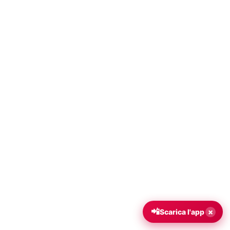
📲
×
Scarica l'app