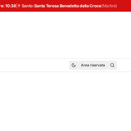
re:
10:38
|
✝ Santo:
Santa Teresa Benedetta della Croce
(
Martire
)
Area riservata